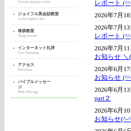
レポート (^^)
Current and past events
ジョイフル英会話教室
2026年7月1
Joyful english class
2026年7月1
将棋教室
レポート (^^)
Shogi lessons
2026年7月1
インターネット礼拝
Live Streaming
お知らせ ＼(^o
アクセス
2026年6月1
Directions
お知らせ (^^
バイブルメッセー
ジ
2026年6月1
Bible Message
part２
2026年6月1
お知らせ(^-^